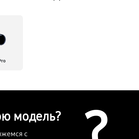
Pro
?
ою модель?
вяжемся с