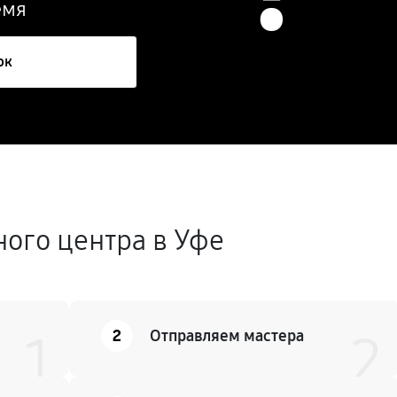
емя
ок
ного центра в Уфе
2
1
Отправляем мастера
2