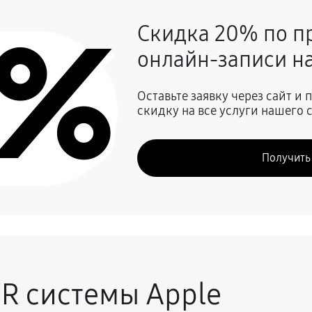
0%
Скидка 20% по п
500 руб
онлайн-записи на
зинок, креплений, кнопок)
900 руб
Оставьте заявку через сайт и
скидку на все услуги нашего 
540 руб
Получить
720 руб
R системы Apple