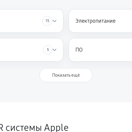
Электропитание
15
ПО
5
Показать ещё
R системы Apple