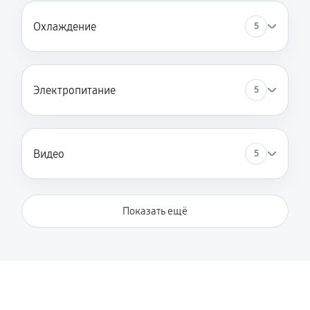
450 руб
15 минут
Охлаждение
5
Чистка от пыли (без замены термопасты)
450 руб
20 минут
Электропитание
5
Видео
5
Показать ещё