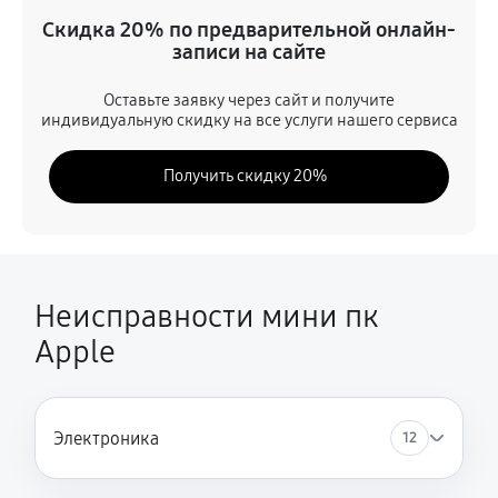
Ремонт после залития (с учетом стоимости
компонентов)
Скидка 20% по предварительной онлайн-
записи на сайте
2700 руб
180 минут
Оставьте заявку через сайт и получите
Чистка от залития жидкостью (с ультразвуковой
индивидуальную скидку на все услуги нашего сервиса
промывкой)
1800 руб
120 минут
Получить скидку 20%
Ремонт цепи питания (замена DC-джек,
конденсаторов)
1800 руб
90 минут
Неисправности мини пк
Замена разъемов (USB, HDMI, Power)
Apple
1350 руб
60 минут
Замена термопасты и чистка системы охлаждения
900 руб
45 минут
Электроника
12
Замена/установка накопителя (SSD/NVMe)