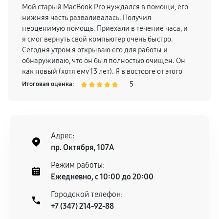
Мой старый MacBook Pro нуждался в помощи, его
нижняя часть разваливалась. Получил
неоценимую помощь. Приехали в течение часа, и
я смог вернуть свой компьютер очень быстро.
Сегодня утром я открываю его для работы и
обнаруживаю, что он был полностью очищен. Он
как новый (хотя ему 13 лет). Я в восторге от этого
сервиса и рекомендую!
5
Итоговая оценка:
Адрес:
пр. Октября, 107А
Режим работы:
Ежедневно, с 10:00 до 20:00
Городской телефон:
+7 (347) 214-92-88